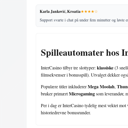
Karla Janković, Kroatia
★★★★☆
Support svarte i chat på under fem minutter og løste 
Spilleautomater hos I
klassiske
InterCasino tilbyr tre slottyper:
(3 snell
filmsekvenser i bonusspill). Utvalget dekker også
Mega Moolah
Thund
Populære titler inkluderer
,
Microgaming
bruker primært
som leverandør, m
Per i dag er InterCasino tydelig mest vektet mot
historiedrevne bonusrunder.