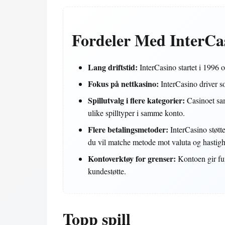
Fordeler Med InterCa
Lang driftstid:
InterCasino startet i 1996 og
Fokus på nettkasino:
InterCasino driver so
Spillutvalg i flere kategorier:
Casinoet saml
ulike spilltyper i samme konto.
Flere betalingsmetoder:
InterCasino støtte
du vil matche metode mot valuta og hastigh
Kontoverktøy for grenser:
Kontoen gir fun
kundestøtte.
Topp spill