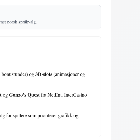
vnet norsk språkvalg.
3D-slots
og bonusrunder) og
(animasjoner og
t
Gonzo’s Quest
og
fra NetEnt. InterCasino
g for spillere som prioriterer grafikk og