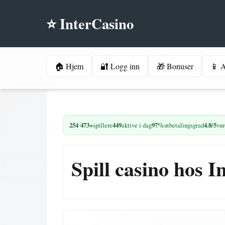
⭐ InterCasino
🏠 Hjem
🔐 Logg inn
🎁 Bonuser
📱 
254 473+
spillere
449
aktive i dag
97%
utbetalingsgrad
4.8/5
vur
Spill casino hos 