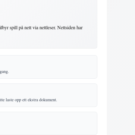
byr spill på nett via nettleser. Nettsiden har
 gang.
tte laste opp ett ekstra dokument.